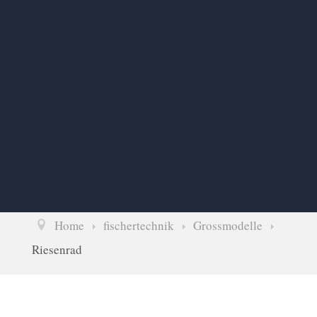
Home
fischertechnik
Grossmodelle
Riesenrad