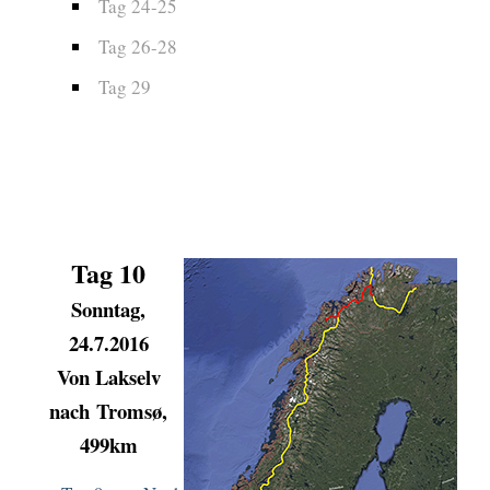
Tag 24-25
Tag 26-28
Tag 29
Tag 10
Sonntag,
24.7.2016
Von
Lakselv
nach Tromsø,
499km