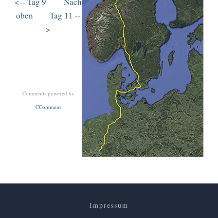
<-- Tag 9
Nach
oben
Tag 11 --
>
Comments powered by
CComment
Impressum