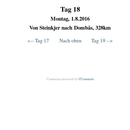
Tag 18
Montag, 1.8.2016
Von
Steinkjer nach Dombås, 328km
<-- Tag 17
Nach oben
Tag 19 -->
Comments powered by
CComment